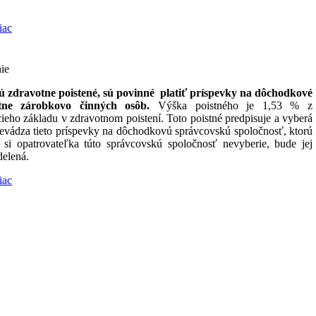
iac
ie
ú zdravotne poistené, sú povinné platiť príspevky na dôchodkové
atne zárobkovo činných osôb.
Výška poistného je 1,53 % z
eho základu v zdravotnom poistení. Toto poistné predpisuje a vyberá
vádza tieto príspevky na dôchodkovú správcovskú spoločnosť, ktorú
 si opatrovateľka túto správcovskú spoločnosť nevyberie, bude jej
delená.
iac