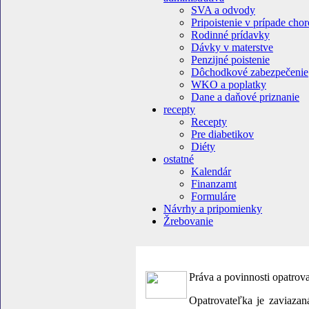
SVA a odvody
Pripoistenie v prípade cho
Rodinné prídavky
Dávky v materstve
Penzijné poistenie
Dôchodkové zabezpečenie
WKO a poplatky
Dane a daňové priznanie
recepty
Recepty
Pre diabetikov
Diéty
ostatné
Kalendár
Finanzamt
Formuláre
Návrhy a pripomienky
Žrebovanie
Práva a povinnosti opatrov
Opatrovateľka je zaviazan