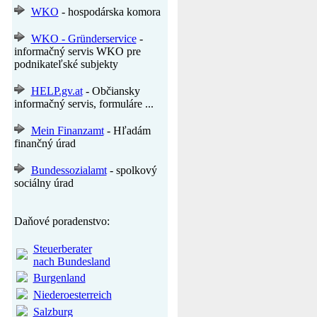
WKO
- hospodárska komora
WKO - Gründerservice
-
informačný servis WKO pre
podnikateľské subjekty
HELP.gv.at
- Občiansky
informačný servis, formuláre ...
Mein Finanzamt
- Hľadám
finančný úrad
Bundessozialamt
- spolkový
sociálny úrad
Daňové poradenstvo:
Steuerberater
nach Bundesland
Burgenland
Niederoesterreich
Salzburg