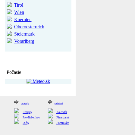
Tirol
Wien
Kaernten
Oberoesterreich
Steiermark
Vorarlberg
Počasie
recepty
ostatné
Recepty
Kalendár
y
Pre diabetikov
Finanzamt
Diéty
Formuláre