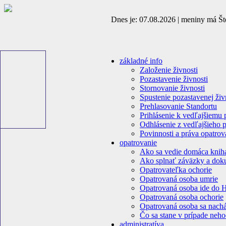
Dnes je: 07.08.2026 | meniny má Št
základné info
Založenie živnosti
Pozastavenie živnosti
Stornovanie živnosti
Spustenie pozastavenej živ
Prehlasovanie Standortu
Prihlásenie k vedľajšiemu
Odhlásenie z vedľajšieho 
Povinnosti a práva opatrov
opatrovanie
Ako sa vedie domáca knih
Ako splnať záväzky a dok
Opatrovateľka ochorie
Opatrovaná osoba umrie
Opatrovaná osoba ide do 
Opatrovaná osoba ochorie
Opatrovaná osoba sa nachá
Čo sa stane v prípade neho
administratíva