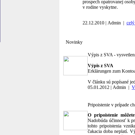
prospech opatrovanej osoby.
v rodine vyskytne.
22.12.2010 | Admin |
celý
Novinky
Výpis z SVA - vysvetlen
Výpis z SVA
Erklärungen zum Kon
V článku sú popísané je
05.01.2012 | Admin |
V
Pripoistenie v prípade c
O pripoistenie môžet
Nadobúda účinnosť k pr
tohto pripoistenia vzni
čakacia doba neplatí. 