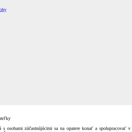
roby
ateľky
á s osobami zúčastnújúcimi sa na opatere konať a spolupracovať v