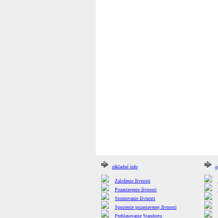
základné info
o
Založenie živnosti
Pozastavenie živnosti
Stornovanie živnosti
Spustenie pozastavenej živnosti
Prehlasovanie Standortu