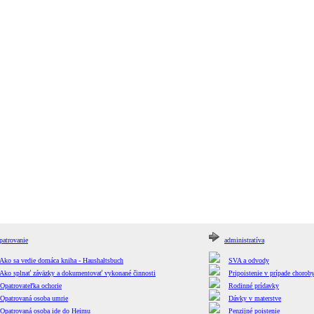
patrovanie
administratíva
Ako sa vedie domáca kniha - Haushaltsbuch
SVA a odvody
Ako splnať záväzky a dokumentovať vykonané činnosti
Pripoistenie v prípade chorob
Opatrovateľka ochorie
Rodinné prídavky
Opatrovaná osoba umrie
Dávky v materstve
Opatrovaná osoba ide do Heimu
Penzijné poistenie