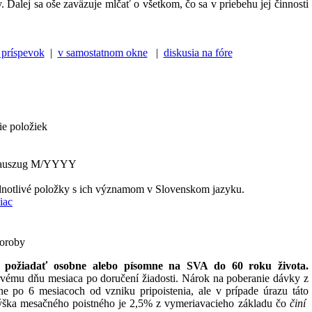
 Ďalej sa oše zaväzuje mlčať o všetkom, čo sa v priebehu jej činnosti
 príspevok
|
v samostatnom okne
|
diskusia na fóre
ie položiek
toauszug M/YYYY
dnotlivé položky s ich významom v Slovenskom jazyku.
iac
horoby
e požiadať osobne alebo písomne na SVA do 60 roku života.
vému dňu mesiaca po doručení žiadosti. Nárok na poberanie dávky z
kne po 6 mesiacoch od vzniku pripoistenia, ale v prípade úrazu táto
Výška mesačného poistného je 2,5% z vymeriavacieho základu čo
činí